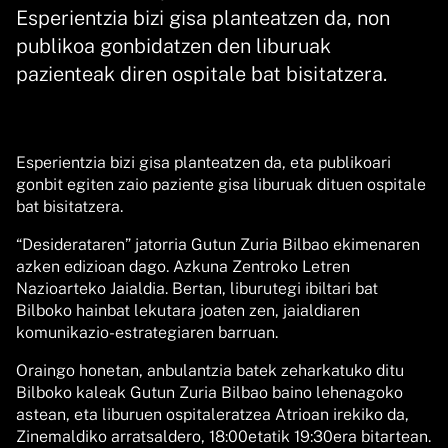
Esperientzia bizi gisa planteatzen da, non
publikoa gonbidatzen den liburuak
pazienteak diren ospitale bat bisitatzera.
Esperientzia bizi gisa planteatzen da, eta publikoari
gonbit egiten zaio paziente gisa liburuak dituen ospitale
bat bisitatzera.
“Desiderataren” jatorria Gutun Zuria Bilbao ekimenaren
azken edizioan dago. Azkuna Zentroko Letren
Nazioarteko Jaialdia. Bertan, liburutegi ibiltari bat
Bilboko hainbat lekutara joaten zen, jaialdiaren
komunikazio-estrategiaren barruan.
Oraingo honetan, anbulantzia batek zeharkatuko ditu
Bilboko kaleak Gutun Zuria Bilbao baino lehenagoko
astean, eta liburuen ospitaleratzea Atrioan irekiko da,
Zinemaldiko arratsaldero, 18:00etatik 19:30era bitartean.