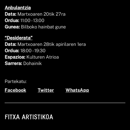
Anbulantzia
Data:
Martxoaren 20tik 27ra
Ordua:
11:00 - 13:00
Gunea:
Bilboko hainbat gune
“Desiderata”
Data:
Martxoaren 28tik apirilaren 1era
Ordua:
18:00 - 19:30
Espazioa:
Kulturen Atrioa
Sarrera:
Dohainik
Partekatu:
Facebook
Twitter
WhatsApp
FITXA ARTISTIKOA