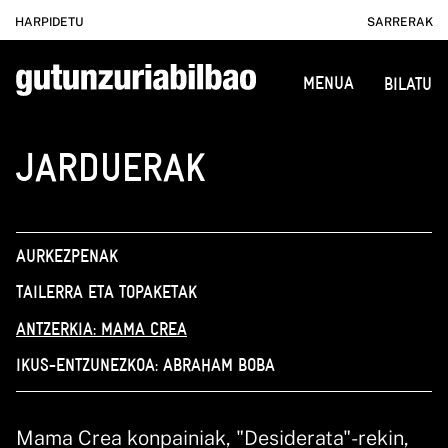
HARPIDETU
SARRERAK
MENUA
BILATU
JARDUERAK
AURKEZPENAK
TAILERRA ETA TOPAKETAK
ANTZERKIA: MAMA CREA
IKUS-ENTZUNEZKOA: ABRAHAM BOBA
Mama Crea konpainiak, "Desiderata"-rekin,