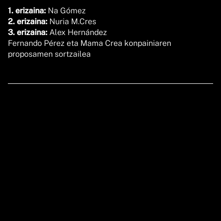
1. erizaina:
Na Gómez
2. erizaina:
Nuria M.Cres
3. erizaina:
Alex Hernández
Fernando Pérez eta Mama Crea konpainiaren
proposamen sortzailea